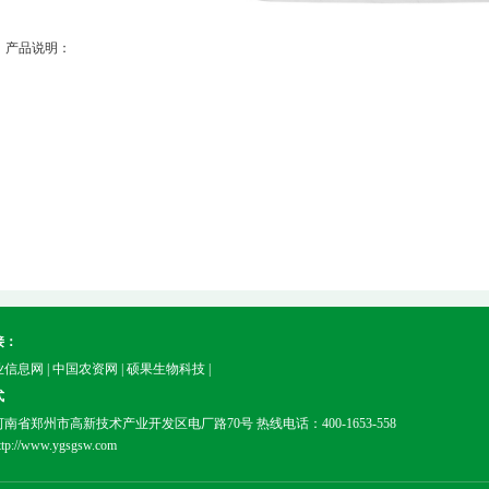
产品说明：
接：
业信息网
|
中国农资网
|
硕果生物科技
|
式
南省郑州市高新技术产业开发区电厂路70号 热线电话：400-1653-558
p://www.ygsgsw.com