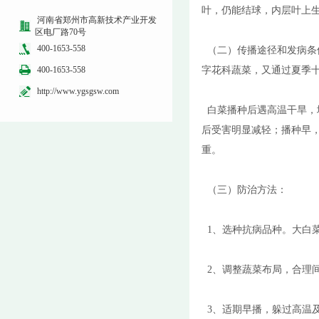
叶，仍能结球，内层叶上
河南省郑州市高新技术产业开发
区电厂路70号
400-1653-558
（二）传播途径和发病条
400-1653-558
字花科蔬菜，又通过夏季
http://www.ygsgsw.com
白菜播种后遇高温干旱，
后受害明显减轻；播种早
重。
（三）防治方法：
1、选种抗病品种。大白菜
2、调整蔬菜布局，合理
3、适期早播，躲过高温