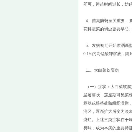
即可，蹲苗时间过长，妨
4、苗期防蚜至关重要，
花科蔬菜的蚜虫更要早防
5、发病初期开始喷洒新型生
0.1%的高锰酸钾溶液，隔1
二、大白菜软腐病
（一）症状：大白菜软腐
呈萎蔫状，莲座期可见菜
柄茎或根茎处髓组织溃烂
润区，逐渐扩大后变为淡
腐烂。上述三类症状在干
臭味，成为本病的重要特