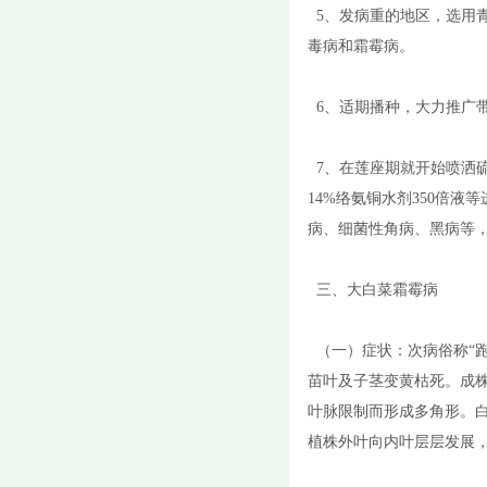
5、发病重的地区，选用青
毒病和霜霉病。
6、适期播种，大力推广
7、在莲座期就开始喷洒硫酸
14%络氨铜水剂350倍液
病、细菌性角病、黑病等
三、大白菜霜霉病
（一）症状：次病俗称“
苗叶及子茎变黄枯死。成
叶脉限制而形成多角形。
植株外叶向内叶层层发展