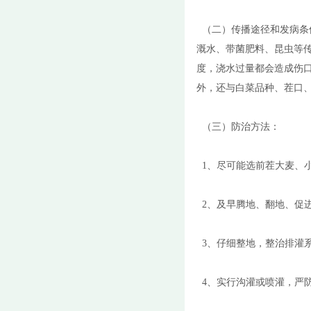
（二）传播途径和发病条
溉水、带菌肥料、昆虫等
度，浇水过量都会造成伤
外，还与白菜品种、茬口
（三）防治方法：
1、尽可能选前茬大麦、
2、及早腾地、翻地、促
3、仔细整地，整治排灌
4、实行沟灌或喷灌，严